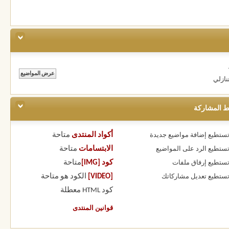
نازلي
ط المشاركة
أكواد المنتدى
متاحة
 تستطيع
إضافة مواضيع جديدة
الابتسامات
متاحة
 تستطيع
الرد على المواضيع
كود [IMG]
متاحة
 تستطيع
إرفاق ملفات
[VIDEO]
الكود هو
متاحة
 تستطيع
تعديل مشاركاتك
كود HTML
معطلة
قوانين المنتدى