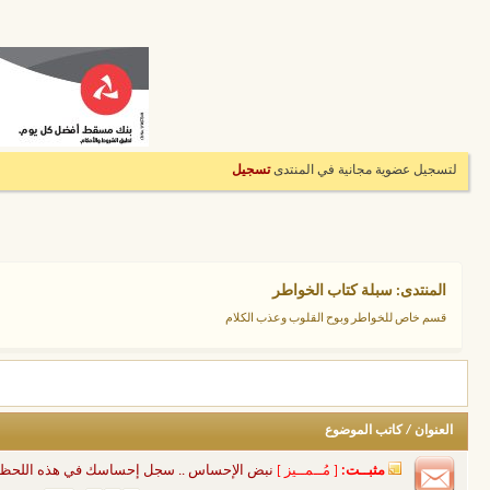
لتسجيل عضوية مجانية في المنتدى
تسجيل
المنتدى:
سبلة كتاب الخواطر
قسم خاص للخواطر وبوح القلوب وعذب الكلام
العنوان
/
كاتب الموضوع
مثبــت:
[ مُــمــيز ]
نبض الإحساس .. سجل إحساسك في هذه اللحظ