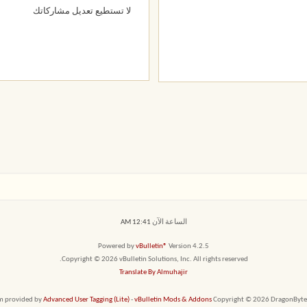
لا تستطيع
تعديل مشاركاتك
الساعة الآن
12:41 AM
Powered by
vBulletin®
Version 4.2.5
Copyright © 2026 vBulletin Solutions, Inc. All rights reserved.
Translate By Almuhajir
em provided by
Advanced User Tagging (Lite)
-
vBulletin Mods & Addons
Copyright © 2026 DragonByte T