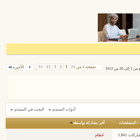
51
11
3
2
1
صفحة 1 من 71
الأخيرة
...
 من 1413
أدوات المنتدى
البحث في المنتدى
/
المشاهدات
آخر مشاركة بواسطة
ركات: 5,843
حُطام