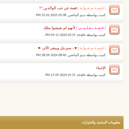
[ قـصـة منـقـولـة ]
قصة عن حب الوالدين !!!
كتبت بواسطة
نديم الماضي
‏, 22-01-2025 05:38 PM
[ قـصـة بـقـلـمــي ]
لأنهم لم يعيشوا مثلك
كتبت بواسطة
seajie
‏, 09-11-2024 03:19 PM
[ قـصـة منـقـولـة ]
♥-- سنرحل ويبقى الأثر--♥
كتبت بواسطة
نديم الماضي
‏, 28-09-2024 08:40 PM
الإحياء
كتبت بواسطة
seajie
‏, 27-09-2024 01:15 PM
معلومات المنتدى والخيارات