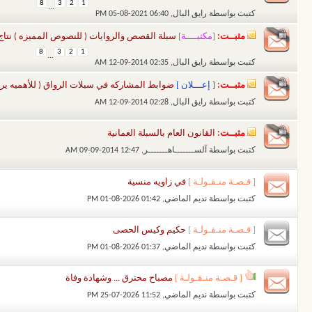
8
3
2
1
...
كتبت بواسطة
رايق البال
‏, 05-08-2021 06:40 PM
مثبــت:
[مكتبــــة]
سبلة القصص والروايات ( للنصوص المميزه ) نتاج
8
3
2
1
...
كتبت بواسطة
رايق البال
‏, 12-09-2014 02:35 AM
مثبــت:
[ إعـــلان ]
ضوابط المشاركه في سبلات الرواق ( للأهميه يرج
كتبت بواسطة
رايق البال
‏, 12-09-2014 02:28 AM
مثبــت:
القانون العام بالسبلة العمانية
كتبت بواسطة
آلســـــــاهـــــــر
‏, 09-09-2014 12:47 AM
[ قـصـة منـقـولـة ]
في زاويه منسية
كتبت بواسطة
نديم الماضي
‏, 01-08-2026 01:42 PM
[ قـصـة منـقـولـة ]
حكيم وكيس الحصى
كتبت بواسطة
نديم الماضي
‏, 01-08-2026 01:37 PM
[ قـصـة منـقـولـة ]
مصباح محترق ... وشهادة وفاة
كتبت بواسطة
نديم الماضي
‏, 25-07-2026 11:52 PM