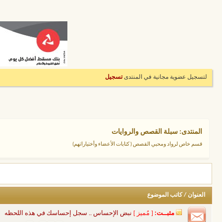
لتسجيل عضوية مجانية في المنتدى
تسجيل
المنتدى:
سبلة القصص والروايات
قسم خاص لرواد ومحبي القصص ( كتابات الأعضاء وأختياراتهم)
العنوان
/
كاتب الموضوع
مثبــت:
[ مُميز ]
نبض الإحساس .. سجل إحساسك في هذه اللحظه