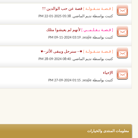
[ قـصـة منـقـولـة ]
قصة عن حب الوالدين !!!
كتبت بواسطة
نديم الماضي
‏, 22-01-2025 05:38 PM
[ قـصـة بـقـلـمــي ]
لأنهم لم يعيشوا مثلك
كتبت بواسطة
seajie
‏, 09-11-2024 03:19 PM
[ قـصـة منـقـولـة ]
♥-- سنرحل ويبقى الأثر--♥
كتبت بواسطة
نديم الماضي
‏, 28-09-2024 08:40 PM
الإحياء
كتبت بواسطة
seajie
‏, 27-09-2024 01:15 PM
معلومات المنتدى والخيارات