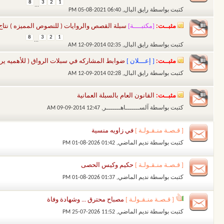
8
3
2
1
...
كتبت بواسطة
رايق البال
‏, 05-08-2021 06:40 PM
مثبــت:
[مكتبــــة]
سبلة القصص والروايات ( للنصوص المميزه ) نتاج
8
3
2
1
...
كتبت بواسطة
رايق البال
‏, 12-09-2014 02:35 AM
مثبــت:
[ إعـــلان ]
ضوابط المشاركه في سبلات الرواق ( للأهميه يرج
كتبت بواسطة
رايق البال
‏, 12-09-2014 02:28 AM
مثبــت:
القانون العام بالسبلة العمانية
كتبت بواسطة
آلســـــــاهـــــــر
‏, 09-09-2014 12:47 AM
[ قـصـة منـقـولـة ]
في زاويه منسية
كتبت بواسطة
نديم الماضي
‏, 01-08-2026 01:42 PM
[ قـصـة منـقـولـة ]
حكيم وكيس الحصى
كتبت بواسطة
نديم الماضي
‏, 01-08-2026 01:37 PM
[ قـصـة منـقـولـة ]
مصباح محترق ... وشهادة وفاة
كتبت بواسطة
نديم الماضي
‏, 25-07-2026 11:52 PM