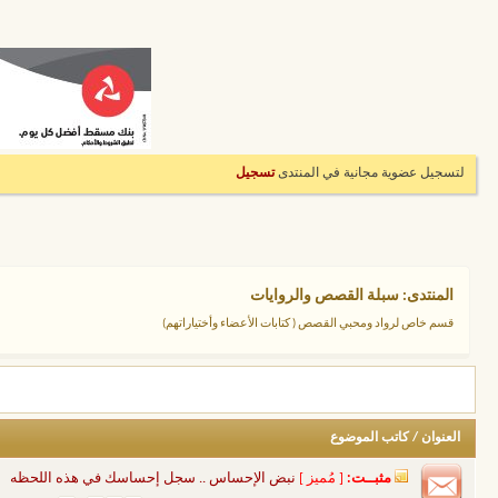
لتسجيل عضوية مجانية في المنتدى
تسجيل
المنتدى:
سبلة القصص والروايات
قسم خاص لرواد ومحبي القصص ( كتابات الأعضاء وأختياراتهم)
العنوان
/
كاتب الموضوع
مثبــت:
[ مُميز ]
نبض الإحساس .. سجل إحساسك في هذه اللحظه