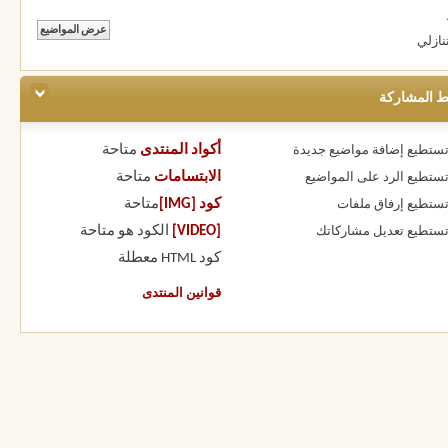
نازلي
ط المشاركة
أكواد المنتدى
متاحة
 تستطيع
إضافة مواضيع جديدة
الابتسامات
متاحة
 تستطيع
الرد على المواضيع
كود [IMG]
متاحة
 تستطيع
إرفاق ملفات
[VIDEO]
الكود هو
متاحة
 تستطيع
تعديل مشاركاتك
كود HTML
معطلة
قوانين المنتدى