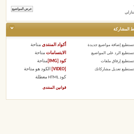
نازلي
ط المشاركة
أكواد المنتدى
متاحة
 تستطيع
إضافة مواضيع جديدة
الابتسامات
متاحة
 تستطيع
الرد على المواضيع
كود [IMG]
متاحة
 تستطيع
إرفاق ملفات
[VIDEO]
الكود هو
متاحة
 تستطيع
تعديل مشاركاتك
كود HTML
معطلة
قوانين المنتدى