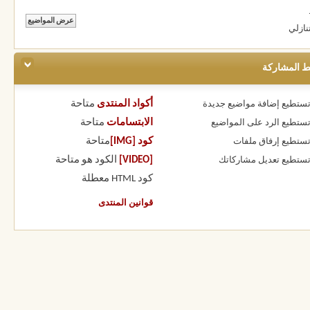
نازلي
ط المشاركة
أكواد المنتدى
متاحة
 تستطيع
إضافة مواضيع جديدة
الابتسامات
متاحة
 تستطيع
الرد على المواضيع
كود [IMG]
متاحة
 تستطيع
إرفاق ملفات
[VIDEO]
الكود هو
متاحة
 تستطيع
تعديل مشاركاتك
كود HTML
معطلة
قوانين المنتدى