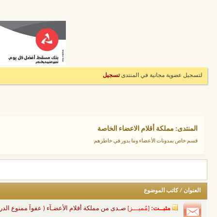
لتسجيل عضوية مجانية في المنتدى
تسجيل
المنتدى:
مملكة أقلام الاعضاء الخاصة
قسم خاص بمدونات الأعضاء وما يدور في خاطرهم
العنوان
/
كاتب الموضوع
مثبــت:
[مُميـــز]
صـدى من مملكة أقلام الأعضـآء ( عفوآ ممنوع الدر