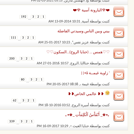
كتبت بواسطة
ود الهستن مارتن
‏, 02-03-2021 05:15 PM
❤️🌹البارونة آسية 🌹❤️
192
3
2
1
...
كتبت بواسطة
آسية
‏, 13-09-2014 10:31 AM
بيني وبين الناس وسيدتي الفاضلة
111
3
2
1
...
كتبت بواسطة
عزيز نفس*
‏, 25-01-2017 10:23 AM
♡♡همس ... (حنايا الروح)...السكون♡♡
200
3
2
1
...
كتبت بواسطة
حنااايا..الروح
‏, 27-01-2016 10:57 AM
' زاوية غيمــة â‌¤||
80
3
2
1
...
كتبت بواسطة
غيمة ،
‏, 20-05-2017 08:38 PM
❥❥ عالمي الخاص❥❥
62
3
2
1
...
كتبت بواسطة
أميرة الروح
‏, 18-10-2016 03:52 PM
｡•♚_ أَنْفَاْسُ اَلْكَلِمَاْتِ _♚•｡
339
3
2
1
...
كتبت بواسطة
حنايا الغيث ~
‏, 16-09-2017 10:29 PM