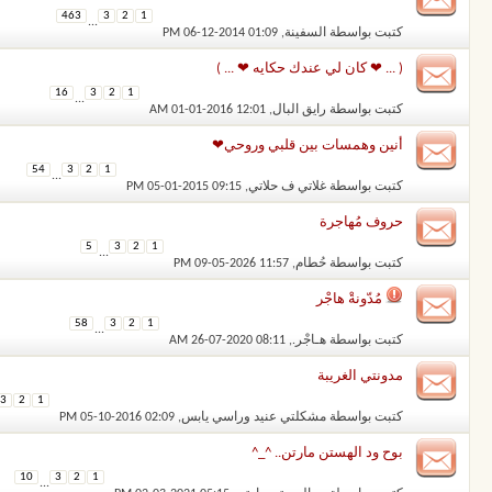
463
3
2
1
...
كتبت بواسطة
السفينة
‏, 06-12-2014 01:09 PM
( ... ❤ كان لي عندك حكايه ❤ ... )
16
3
2
1
...
كتبت بواسطة
رايق البال
‏, 01-01-2016 12:01 AM
أنين وهمسات بين قلبي وروحي❤
54
3
2
1
...
كتبت بواسطة
غلاتي ف حلاتي
‏, 05-01-2015 09:15 PM
حروف مُهاجرة
5
3
2
1
...
كتبت بواسطة
حُطام
‏, 09-05-2026 11:57 PM
مُدّونةْ هاجْر
58
3
2
1
...
كتبت بواسطة
هـاجْر.
‏, 26-07-2020 08:11 AM
مدونتي الغريبة
3
2
1
كتبت بواسطة
مشكلتي عنيد وراسي يابس
‏, 05-10-2016 02:09 PM
بوح ود الهستن مارتن.. ^_^
10
3
2
1
...