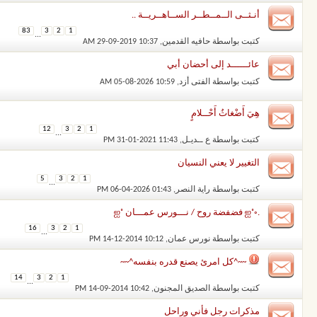
أنـثــى الــمــطــر الســاهــريــة ..
83
3
2
1
...
كتبت بواسطة
حافيه القدمين
‏, 29-09-2019 10:37 AM
عائــــــد إلى أحضان أبي
كتبت بواسطة
الفتى أزد
‏, 05-08-2026 10:59 AM
هِيَ أَضْغاثُ أَحْــلامٍ
12
3
2
1
...
كتبت بواسطة
ع ــديـل
‏, 31-01-2021 11:43 PM
التغيير لا يعني النسيان
5
3
2
1
...
كتبت بواسطة
راية النصر
‏, 06-04-2026 01:43 PM
.◦˚ஐ فضفضة روح / نـــورس عمـــان ˚ஐ
16
3
2
1
...
كتبت بواسطة
نورس عمان
‏, 14-12-2014 10:12 PM
~~^كل امرئ يصنع قدره بنفسه^~~
14
3
2
1
...
كتبت بواسطة
الصديق المجنون
‏, 14-09-2014 10:42 PM
مذكرات رجل فأني وراحل