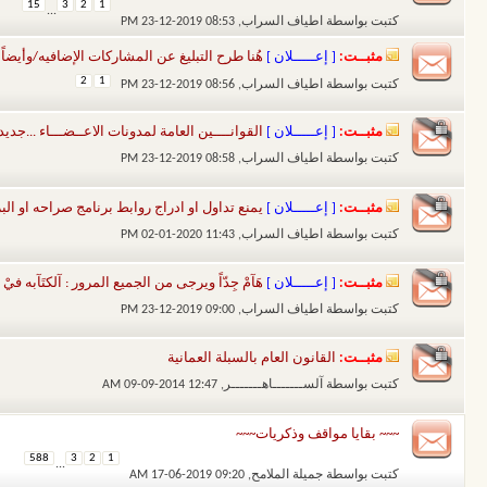
15
3
2
1
...
كتبت بواسطة
اطياف السراب
‏, 23-12-2019 08:53 PM
مثبــت:
[ إعـــــلان ]
هُنا طرح التبليغ عن المشاركات الإضافيه/وأيضاً 
2
1
كتبت بواسطة
اطياف السراب
‏, 23-12-2019 08:56 PM
مثبــت:
[ إعـــــلان ]
القوانــــين العامة لمدونات الاعــضـــاء ...جديد
كتبت بواسطة
اطياف السراب
‏, 23-12-2019 08:58 PM
مثبــت:
[ إعـــــلان ]
يمنع تداول او ادراج روابط برنامج صراحه او الب
كتبت بواسطة
اطياف السراب
‏, 02-01-2020 11:43 PM
مثبــت:
[ إعـــــلان ]
هَآمْ جِدّاً ويرجى من الجميع المرور : آلكتَآبه فيْ
كتبت بواسطة
اطياف السراب
‏, 23-12-2019 09:00 PM
مثبــت:
القانون العام بالسبلة العمانية
كتبت بواسطة
آلســـــــاهـــــــر
‏, 09-09-2014 12:47 AM
~~~ بقايا مواقف وذكريات~~~
588
3
2
1
...
كتبت بواسطة
جميلة الملامح
‏, 17-06-2019 09:20 AM