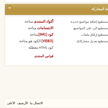
ط المشاركة
أكواد المنتدى
متاحة
 تستطيع
إضافة مواضيع جديدة
الابتسامات
متاحة
 تستطيع
الرد على المواضيع
كود [IMG]
متاحة
 تستطيع
إرفاق ملفات
[VIDEO]
الكود هو
متاحة
 تستطيع
تعديل مشاركاتك
كود HTML
معطلة
قوانين المنتدى
الاتصال بنا
الأرشيف
الأعلى