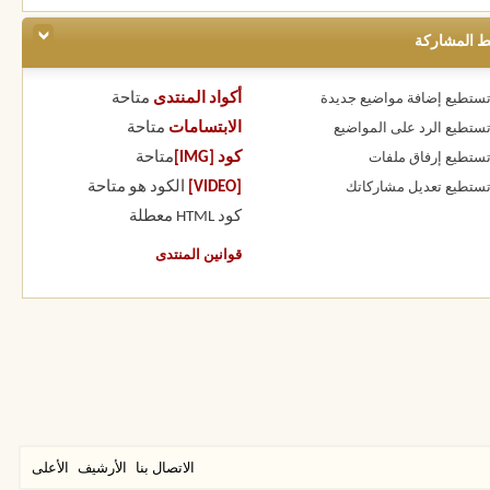
ط المشاركة
أكواد المنتدى
متاحة
 تستطيع
إضافة مواضيع جديدة
الابتسامات
متاحة
 تستطيع
الرد على المواضيع
كود [IMG]
متاحة
 تستطيع
إرفاق ملفات
[VIDEO]
الكود هو
متاحة
 تستطيع
تعديل مشاركاتك
كود HTML
معطلة
قوانين المنتدى
الاتصال بنا
الأرشيف
الأعلى