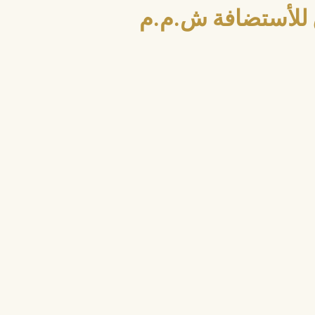
للأستضافة ش.م.م