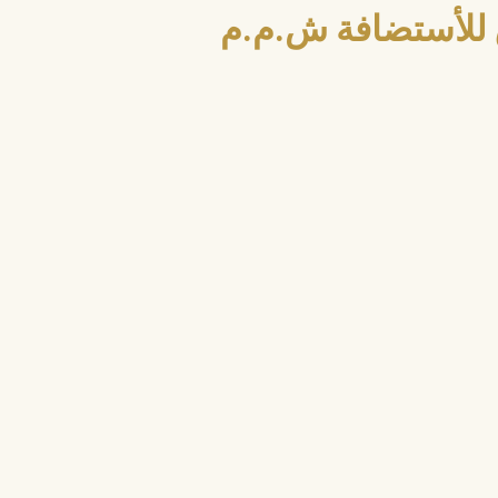
للأستضافة ش.م.م