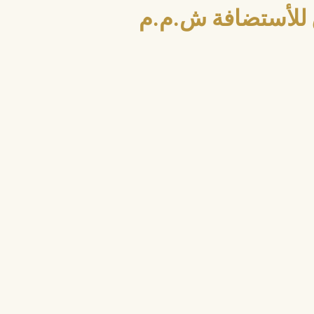
للأستضافة ش.م.م