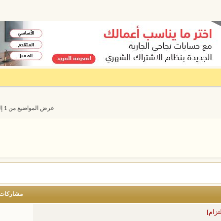
عرض المواضيع من 1 إلى 20 من 3237
مشاركات
تزام]