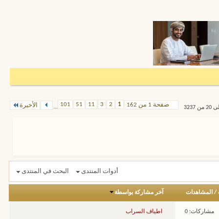
101
51
11
3
2
1
صفحة 1 من 162
الأخيرة
...
أدوات المنتدى
البحث في المنتدى
/
المشاهدات
آخر مشاركة بواسطة
مشاركات: 0
اطياف السراب