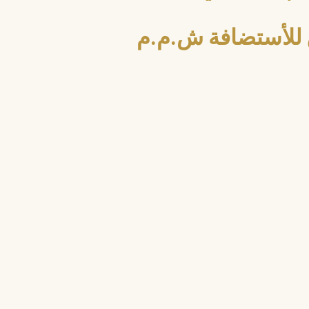
للأستضافة ش.م.م