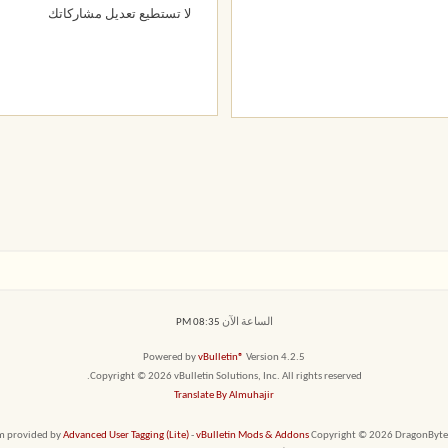
لا تستطيع
تعديل مشاركاتك
الساعة الآن
08:35 PM
Powered by
vBulletin®
Version 4.2.5
Copyright © 2026 vBulletin Solutions, Inc. All rights reserved.
Translate By Almuhajir
em provided by
Advanced User Tagging (Lite)
-
vBulletin Mods & Addons
Copyright © 2026 DragonByte T