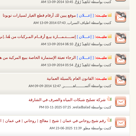
كتبت بواسطة
تَنَاهِيدْ رُوُحْ
‏, 13-09-2014 10:45 AM
مثبــت:
[ إعـــلان ]
موقع يبين لك أرقام قطع الغيار لسيارات تويوتا
كتبت بواسطة
اطياف السراب
‏, 13-09-2014 07:43 AM
مثبــت:
[ إعـــلان ]
إســــتـمـــارة بيـع أرقــام المـركبات من هُنا..[نر
كتبت بواسطة
تَنَاهِيدْ رُوُحْ
‏, 13-09-2014 06:10 AM
مثبــت:
[ إعـــلان ]
الرجاء تعبئة الإستمارة الخاصة ببيع المركبة من هنا.
كتبت بواسطة
تَنَاهِيدْ رُوُحْ
‏, 13-09-2014 05:54 AM
مثبــت:
القانون العام بالسبلة العمانية
كتبت بواسطة
آلســـــــاهـــــــر
‏, 09-09-2014 12:47 AM
شركة تصليح شبكات المياه والصرف في الشارقة
كتبت بواسطة
weladbalad
‏, 03-11-2025 07:25 PM
رقم شيخ روحاني في عمان | شيخ | معالج | روحاني | في عمان | الش
كتبت بواسطة
مطو
‏, 23-06-2025 11:39 AM