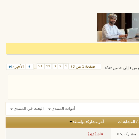
51
11
3
2
1
صفحة 1 من 93
الأخيرة
...
 من 1842
أدوات المنتدى
البحث في المنتدى
/
المشاهدات
آخر مشاركة بواسطة
مشاركات: 0
تَنَاهِيدْ رُوُحْ