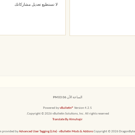
لا تستطيع
تعديل مشاركاتك
الساعة الآن
03:06 PM
Powered by
vBulletin®
Version 4.2.5
Copyright © 2026 vBulletin Solutions, Inc. All rights reserved.
Translate By Almuhajir
em provided by
Advanced User Tagging (Lite)
-
vBulletin Mods & Addons
Copyright © 2026 DragonByte T