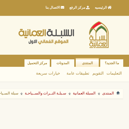
الرئيسيه
مركز الرفع
الاتصال بنا
ما الجديد؟
المنتدى
المدونات
مركز التحميل
التعليمات
التقويم
تطبيقات عامة
خيارات سريعة
المنتدى
السبلة العمانية
سـبلـة التــراث والســياحـة
سبلة السـياح