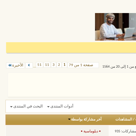
51
11
3
2
1
صفحة 1 من 79
الأخيرة
...
 من 1564
أدوات المنتدى
البحث في المنتدى
/
المشاهدات
آخر مشاركة بواسطة
شاركات: 935
• دبلوماسية •