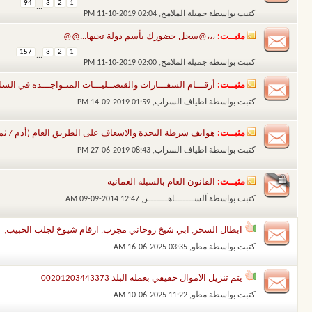
94
3
2
1
...
كتبت بواسطة
جميلة الملامح
‏, 11-10-2019 02:04 PM
مثبــت:
،،،@سجل حضورك بأسم دولة تحبها...@@
157
3
2
1
...
كتبت بواسطة
جميلة الملامح
‏, 11-10-2019 02:00 PM
مثبــت:
أرقـــام السفـــارات والقنصــليـــات المتـواجـــده في السلط
كتبت بواسطة
اطياف السراب
‏, 14-09-2019 01:59 PM
مثبــت:
هواتف شرطة النجدة والاسعاف على الطريق العام (أدم / ث
كتبت بواسطة
اطياف السراب
‏, 27-06-2019 08:43 PM
مثبــت:
القانون العام بالسبلة العمانية
كتبت بواسطة
آلســـــــاهـــــــر
‏, 09-09-2014 12:47 AM
ابطال السحر, ابي شيخ روحاني مجرب, ارقام شيوخ لجلب الحبيب,
كتبت بواسطة
مطو
‏, 16-06-2025 03:35 AM
يتم تنزيل الاموال حقيقي بعملة البلد 00201203443373
كتبت بواسطة
مطو
‏, 10-06-2025 11:22 AM