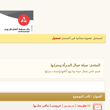
لتسجيل عضوية مجانية في المنتدى
تسجيل
المنتدى:
سبلة جمال المـرأة ومنزلـها
قسم خاص بجمال حواء وما يهم أناقتها ولمسات منزلها
العنوان
/
كاتب الموضوع
مثبــت:
[ مــمــيز ]
عروستــا مافي مثلــها