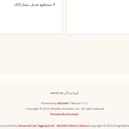
لا تستطيع
تعديل مشاركاتك
الساعة الآن
02:46 AM
Powered by
vBulletin®
Version 4.2.5
Copyright © 2026 vBulletin Solutions, Inc. All rights reserved.
Translate By Almuhajir
em provided by
Advanced User Tagging (Lite)
-
vBulletin Mods & Addons
Copyright © 2026 DragonByte T