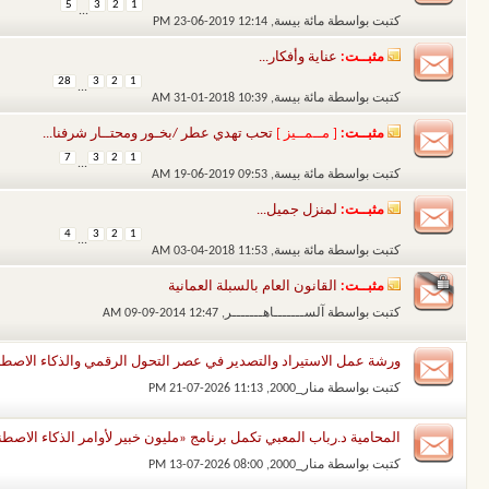
5
3
2
1
...
كتبت بواسطة
مائة بيسة
‏, 23-06-2019 12:14 PM
مثبــت:
عناية وأفكار...
28
3
2
1
...
كتبت بواسطة
مائة بيسة
‏, 31-01-2018 10:39 AM
مثبــت:
[ مــمــيز ]
تحب تهدي عطر /بخـور ومحتــار شرفنا...
7
3
2
1
...
كتبت بواسطة
مائة بيسة
‏, 19-06-2019 09:53 AM
مثبــت:
لمنزل جميل...
4
3
2
1
...
كتبت بواسطة
مائة بيسة
‏, 03-04-2018 11:53 AM
مثبــت:
القانون العام بالسبلة العمانية
كتبت بواسطة
آلســـــــاهـــــــر
‏, 09-09-2014 12:47 AM
ورشة عمل الاستيراد والتصدير في عصر التحول الرقمي والذكاء الاصطناع
كتبت بواسطة
منار_2000
‏, 21-07-2026 11:13 PM
المحامية د.رباب المعبي تكمل برنامج «مليون خبير لأوامر الذكاء الاصط
كتبت بواسطة
منار_2000
‏, 13-07-2026 08:00 PM