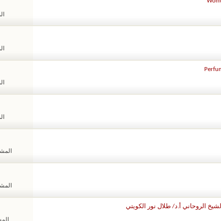
Women
الم
الم
Perfum
الم
الم
المشاهد
المشاهد
يخ الروحاني أ.د/ طلال نور الكويتي
المشا