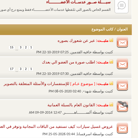
سبــــلة صــور عدســات الأعضـــــــــاء
القسم الخاص بالصور التي تلتقطها عدسات الأعضــــــــــــاء فقط ويمنع درج أي صور
العنوان
/
كاتب الموضوع
مثبــت:
عبر عن شعورك بصوره
15
3
2
1
...
كتبت بواسطة
حافيه القدمين
‏, 22-10-2019 07:25 PM
مثبــت:
اطلب صورة من العضو الي بعدك
17
3
2
1
...
كتبت بواسطة
حافيه القدمين
‏, 22-10-2019 07:30 PM
مثبــت:
[ موضوع عـام ]
للإستفسارات والأسئلة المتعلقة بالتصوير
كتبت بواسطة
شهد~
‏, 08-05-2020 02:40 PM
مثبــت:
القانون العام بالسبلة العمانية
كتبت بواسطة
آلســـــــاهـــــــر
‏, 09-09-2014 12:47 AM
عروض غسيل سيارات: كيف تستفيد من الباقات المجانية وتوفر في العنا
كتبت بواسطة
اسرفسانا
‏, 25-05-2026 05:44 PM