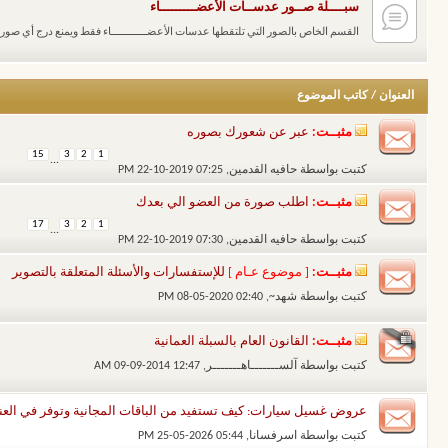
سبــــلة صــور عدســات الأعضـــــــــاء
القسم الخاص بالصور التي تلتقطها عدسات الأعضــــــــــــاء فقط ويمنع درج أي صور
العنوان
/
كاتب الموضوع
مثبــت:
عبر عن شعورك بصوره
15
3
2
1
...
كتبت بواسطة
حافيه القدمين
‏, 22-10-2019 07:25 PM
مثبــت:
اطلب صورة من العضو الي بعدك
17
3
2
1
...
كتبت بواسطة
حافيه القدمين
‏, 22-10-2019 07:30 PM
مثبــت:
[ موضوع عـام ]
للإستفسارات والأسئلة المتعلقة بالتصوير
كتبت بواسطة
شهد~
‏, 08-05-2020 02:40 PM
مثبــت:
القانون العام بالسبلة العمانية
كتبت بواسطة
آلســـــــاهـــــــر
‏, 09-09-2014 12:47 AM
عروض غسيل سيارات: كيف تستفيد من الباقات المجانية وتوفر في العنا
كتبت بواسطة
اسرفسانا
‏, 25-05-2026 05:44 PM