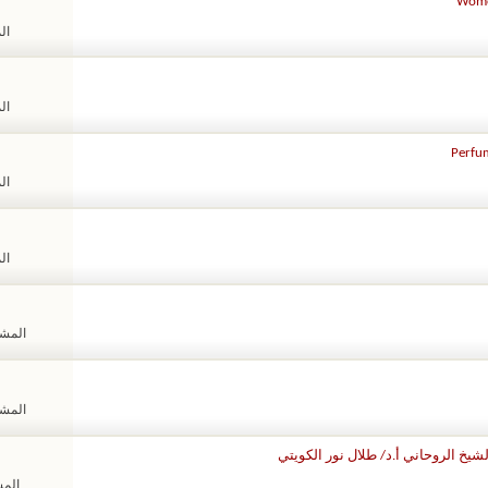
Women
الم
الم
Perfum
الم
الم
المشاهد
المشاهد
يخ الروحاني أ.د/ طلال نور الكويتي
المشا