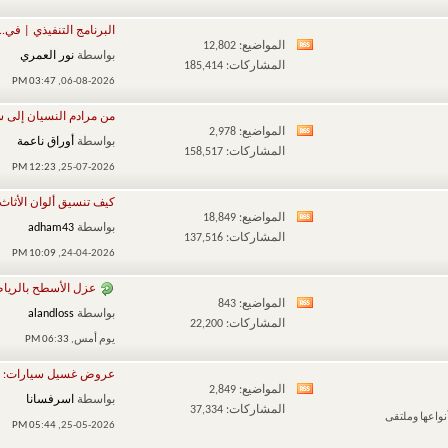
هذا
البرنامج التنفيذي | في...
المنتدى
المواضيع: 12,802
مشاهدة
بواسطة
نور العمري
المشاركات: 185,414
تغذيات
03:47 PM
06-08-2026,
هذا
من مرادم النسيان إلى س
المنتدى
المواضيع: 2,978
مشاهدة
بواسطة
أوراق ناعمة
المشاركات: 158,517
تغذيات
12:23 PM
25-07-2026,
هذا
كيف تنسيق ألوان الأثاث 
المنتدى
المواضيع: 18,849
مشاهدة
بواسطة
adham43
المشاركات: 137,516
تغذيات
10:09 PM
24-04-2026,
هذا
عزل الأسطح بالرياض
المنتدى
المواضيع: 843
مشاهدة
بواسطة
alandloss
المشاركات: 22,200
تغذيات
يوم أمس,
06:33 PM
هذا
عروض غسيل سيارات: كي
المنتدى
المواضيع: 2,849
مشاهدة
بواسطة
اسرفسانا
المشاركات: 37,334
واعها وملتقى
تغذيات
05:44 PM
25-05-2026,
هذا