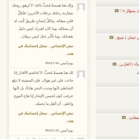
ولك هنا همسةُ مُحبٍّ ثالثة؛ لا تُرهق روحك
ك بسؤال ¤♡
بمقارنة رحلتك برحلات الآخرين؛ فلكلِّ
قلبٍ ميقاته، ولكلِّ إنسانٍ طريقٌ كُتب له
أن يسلكه، وما كان لغيرك ليس دليلَ
نقصانك، وما تأخَّر عنك ليس برهانَ...
 عمان | شيخ...
نبض الإحساس .. سجل إحساسك في
هذه...
يوم أمس,
07:44 PM
َء | الخيّــر...
ن
لك هنا همسةُ مُحبٍّ؛ لا تُخاصم الأقدار إذا
جاءت على غير هواك، فإن السفينة لا تبلغ
الشاطئ لأنها وجدت البحر هادئًا، بل لأنها
عرفت كيف تُحسن الإبحار إذا هاج الموج.
واعلم... أن أثقل ما يحمله...
نبض الإحساس .. سجل إحساسك في
عادن...
هذه...
يوم أمس,
07:43 PM