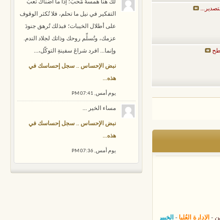
لك هنا همسةُ مُحبّ؛ إذا ما أضناك تعبُ
صدير...
التفكير في نيل ما تحلم، فلا تُكثر الوقوف
على أطلال الخيبات؛ فبذلك تُرهق جنودَ
عزمك، وتُسلِّم روحك وذاتك لجلاد الندم.
طح
وإنما... افرد شراعَ سفينةِ التوكّل،...
نبض الإحساس .. سجل إحساسك في
هذه...
يوم أمس,
07:41 PM
مساء الخير ...
نبض الإحساس .. سجل إحساسك في
هذه...
يوم أمس,
07:36 PM
ين
-
الإدارة العُليا
-
الخبير