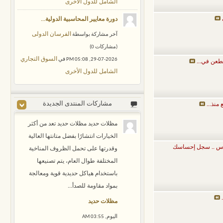
الشامل للدول الأخرى
دورة معايير المحاسبية الدولية...
الفرسان الدولى
‏آخر مشاركة بواسطة
‏(مشاركات 0)
السوق التجاري
29-07-2026,
05:08 PM
في
طعن في...
الشامل للدول الأخرى
مشاركات المنتدى الجديدة
منذ...
مظلات حديد مظلات حديد تعد من أكثر
الخيارات انتشارًا بفضل متانتها العالية
س .. سجل إحساسك
وقدرتها على تحمل الظروف المناخية
المختلفة طوال العام، يتم تصنيعها
باستخدام هياكل حديدية قوية ومعالجة
بمواد مقاومة للصدأ...
مظلات حديد
اليوم,
03:55 AM