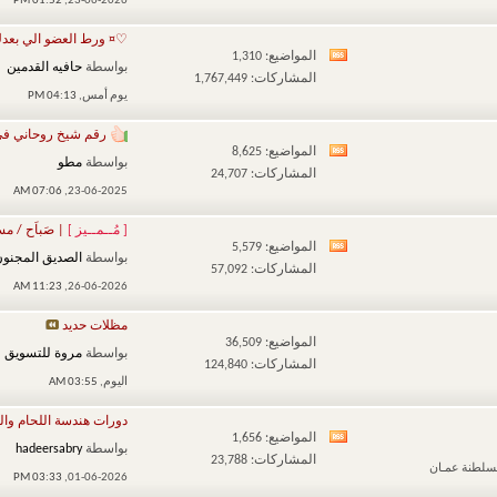
01:52 PM
23-06-2026,
هذا
♡¤ ورط العضو الي بعد
المنتدى
المواضيع: 1,310
مشاهدة
بواسطة
حافيه القدمين
المشاركات: 1,767,449
تغذيات
يوم أمس,
04:13 PM
هذا
رقم شيخ روحاني في
المنتدى
المواضيع: 8,625
مشاهدة
بواسطة
مطو
المشاركات: 24,707
تغذيات
07:06 AM
23-06-2025,
هذا
[ مُــمــيز ]
| صَباَح / مسا
المنتدى
المواضيع: 5,579
مشاهدة
بواسطة
الصديق المجنو
المشاركات: 57,092
تغذيات
11:23 AM
26-06-2026,
هذا
مظلات حديد
المنتدى
المواضيع: 36,509
بواسطة
مروة للتسويق
المشاركات: 124,840
اليوم,
03:55 AM
دورات هندسة اللحام والم
المواضيع: 1,656
مشاهدة
بواسطة
hadeersabry
المشاركات: 23,788
ـسلطنة عمـان
تغذيات
03:33 PM
01-06-2026,