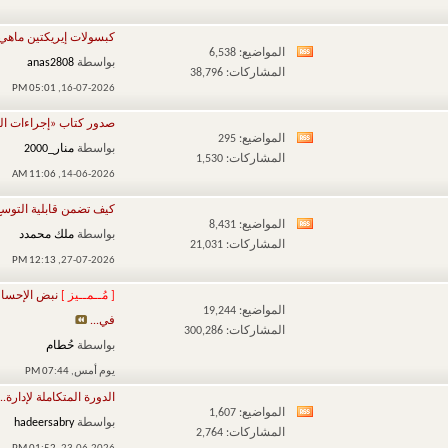
المنتدى
كبسولات إيريكتين ماهي
المواضيع: 6,538
مشاهدة
بواسطة
anas2808
المشاركات: 38,796
تغذيات
05:01 PM
16-07-2026,
هذا
صدور كتاب «إجراءات ال
المنتدى
المواضيع: 295
مشاهدة
بواسطة
منار_2000
المشاركات: 1,530
تغذيات
11:06 AM
14-06-2026,
هذا
كيف تضمن قابلية التوسع 
المنتدى
المواضيع: 8,431
مشاهدة
بواسطة
ملك محمدد
المشاركات: 21,031
تغذيات
12:13 PM
27-07-2026,
هذا
[ مُــمــيز ]
نبض الإحسا
المنتدى
المواضيع: 19,244
في...
المشاركات: 300,286
بواسطة
حُطام
يوم أمس,
07:44 PM
الدورة المتكاملة لإدارة...
المواضيع: 1,607
مشاهدة
بواسطة
hadeersabry
المشاركات: 2,764
تغذيات