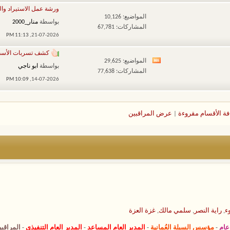
هذا
ورشة عمل الاستيراد والت
المنتدى
المواضيع: 10,126
بواسطة
منار_2000
المشاركات: 67,781
11:13 PM
21-07-2026,
كشف تسربات الأس
المواضيع: 29,625
مشاهدة
بواسطة
ابو ناجي
المشاركات: 77,638
تغذيات
10:09 PM
14-07-2026,
هذا
المنتدى
فة الأقسام مقروءة
|
عرض المراقبين
ء
,
راية النصر
,
سلمي مالك
,
غزة العزة
عام
-
مؤسس السبلة العُمانية
-
المدير العام المساعد
-
المدير العام التنفيذي
-
المراقب