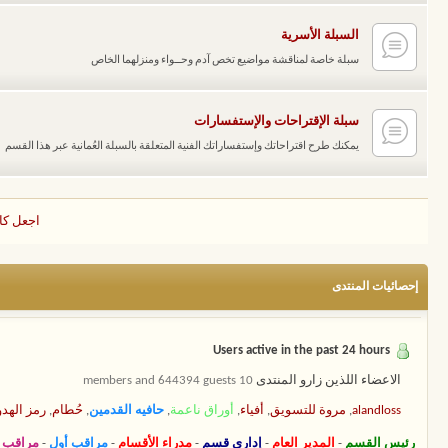
السبلة الأسرية
سبلة خاصة لمناقشة مواضيع تخص آدم وحــواء ومنزلهما الخاص
سبلة الإقتراحات والإستفسارات
يمكنك طرح اقتراحاتك وإستفساراتك الفنية المتعلقة بالسبلة العُمانية عبر هذا القسم
اجعل كا
إحصائيات المنتدى
Users active in the past 24 hours
الاعضاء اللذين زارو المنتدى
10 members and 644394 guests
alandloss
,
مروة للتسويق
,
أفياء
,
أوراق ناعمة
,
حافيه القدمين
,
حُطام
,
رمز الهدو
رئيس القسم
-
المدير العام
-
إداري قسم
-
مدراء الأقسام
-
مراقب أول
-
مراقب 