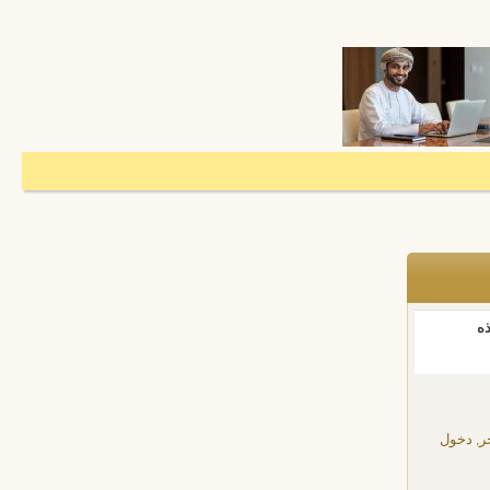
ذه
ر, دخول