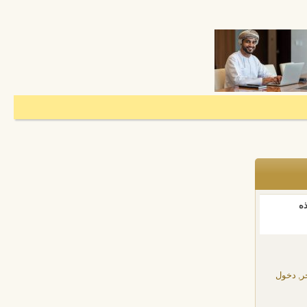
ذه
ر, دخول