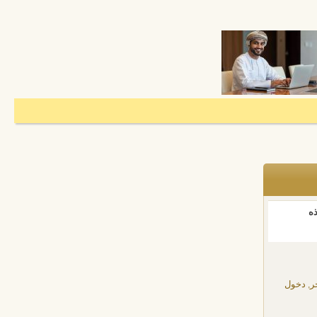
ذه
ر, دخول