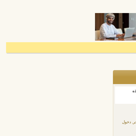
ذه
ر, دخول