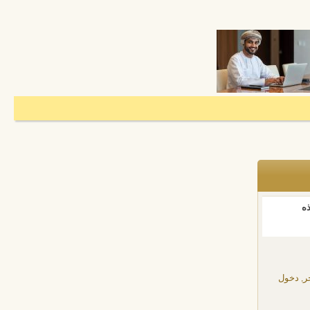
ذه
ر, دخول