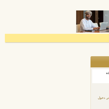
ذه
ر, دخول