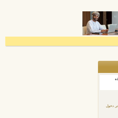
ذه
ر, دخول