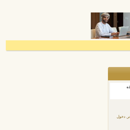
ذه
ر, دخول