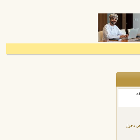
ذه
ر, دخول