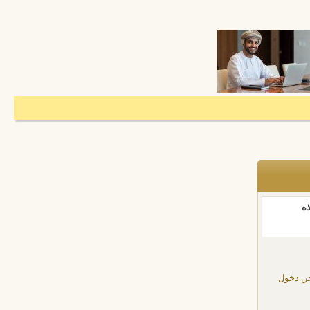
ذه
ر, دخول