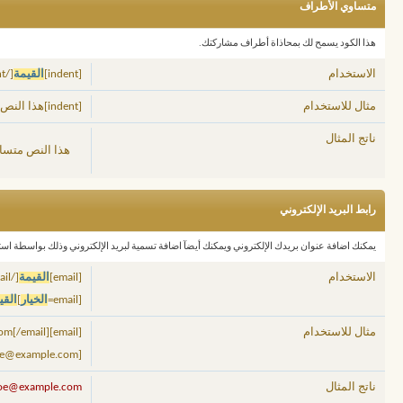
متساوي الأطراف
هذا الكود يسمح لك بمحاذاة أطراف مشاركتك.
الاستخدام
[indent]
القيمة
[/indent]
مثال للاستخدام
[indent]هذا النص متساوي الأطراف[/indent]
ناتج المثال
هذا النص متسا
رابط البريد الإلكتروني
يمكنك اضافة عنوان بريدك الإلكتروني ويمكنك أيضآ اضافة تسمية لبريد الإلكتروني وذلك بواسطة استخ
الاستخدام
[email]
القيمة
[/email]
[email=
الخيار
]
القي
مثال للاستخدام
[email]j.doe@example.com[/email]
[email=j.doe@example.com]اضغط هنا لمراسلتي بريدياً[/email]
ناتج المثال
doe@example.com