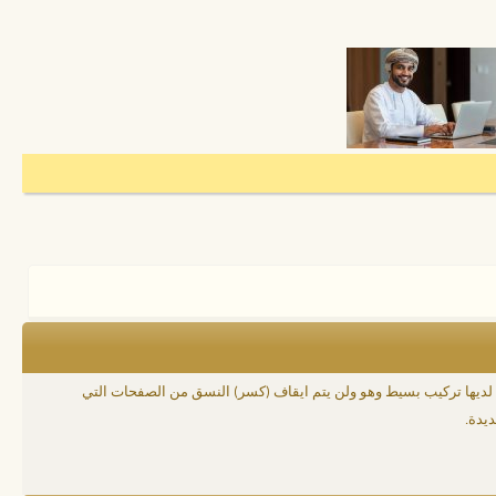
وعة من الأكواد المشتقة من لغة (html) والتي تكون قد تعرفت عليها من قبل .تسمح لك باضافة تهيئة إلى رسائلك بنفس طريقة لغة HTML ، ولكن لديها تركيب بسيط وهو ولن يتم ايقاف (كسر) النسق من الصفحات التي