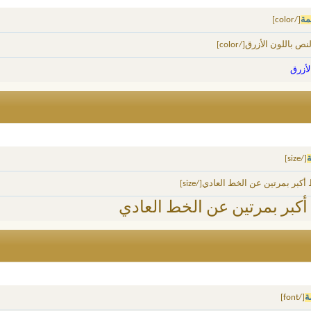
مة
[/color]
لأزرق
ة
[/size]
أكبر بمرتين عن الخط العادي
ة
[/font]