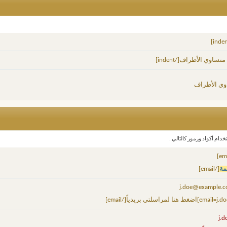
وي الأطراف
دام أكواد ورموز كالتالي .
مة
[/email]
j.