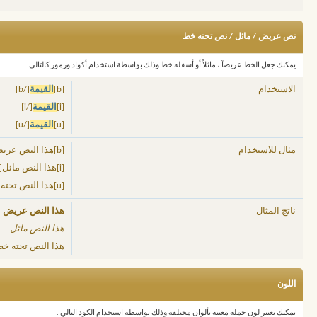
نص عريض / مائل / نص تحته خط
يمكنك جعل الخط عريضآ ، مائلاً أو أسفله خط وذلك بواسطة استخدام أكواد ورموز كالتالي .
الاستخدام
[b]
القيمة
[/b]
[i]
القيمة
[/i]
[u]
القيمة
[/u]
مثال للاستخدام
[b]هذا النص عريض[/b]
[i]هذا النص مائل[/i]
[u]هذا النص تحته خط[/u]
ناتج المثال
هذا النص عريض
هذا النص مائل
هذا النص تحته خ
اللون
يمكنك تغيير لون جملة معينه بألوان مختلفة وذلك بواسطة استخدام الكود التالي .