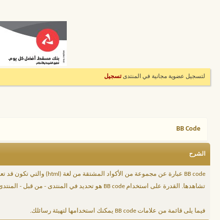
لتسجيل عضوية مجانية في المنتدى
تسجيل
BB Code
الشرح
تشاهدها. القدرة على استخدام BB code هو تحديد في المنتدى - من قبل - المنتدى الأساسي بواسطة الإدارة ، لذا يجب عليك مراجعة قواعد المنتدى عند ارسال رسالة جديدة.
فيما يلى قائمة من علامات BB code يمكنك استخدامها لتهيئة رسائلك.