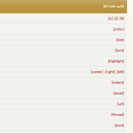
قائمة BB Code
[u]
,
[i]
,
[b]
[color]
[size]
[font]
[highlight]
[center]
,
[right]
,
[left]
[indent]
[email]
[url]
[thread]
[post]