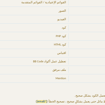
القوائم الإعتيادية / القوائم المتقدمة
الصور
الفيديو
كود
كود PHP
كود HTML
اقتباس
تعطيل عمل أكواد BB Code
ملف مرفق
Mention
ى يعمل الكود بشكل صحيح .
 مائل حتى يعمل بشكلٍ صحيح ، تصحيح الخطأ (
[/email]
)