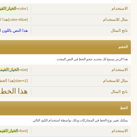
الاستخدام
[color=
الخيار
]
القي
مثال للاستخدام
[color=blue]هذا النص باللون الأزرق[/color]
ناتج المثال
هذا النص باللون ا
الحجم
هذا الرمز يسمح لك بتحديد حجم الخط في النص المحدد .
الاستخدام
[size=
الخيار
]
القيم
مثال للاستخدام
[size=+2]هذا الخط أكبر بمرتين عن الخط العادي[/size]
هذا الخط 
ناتج المثال
الخط
يمكنك تغيير نوع الخط في المشاركات وذلك بواسطة استخدام الكود التالي .
الاستخدام
[font=
الخيار
]
القيم