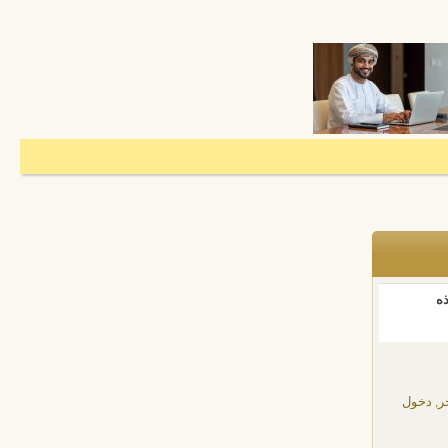
ذه
ر, دخول