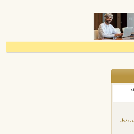
ذه
ر, دخول