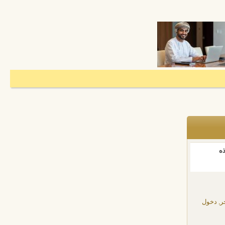
ذه
ر, دخول