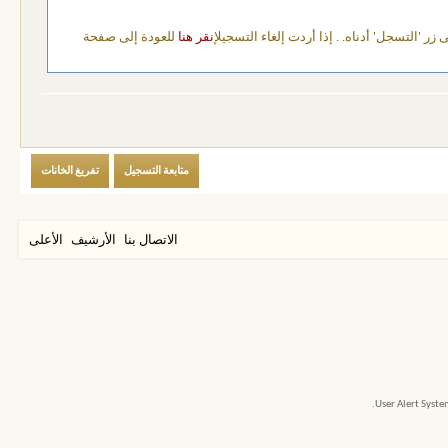
 'التسجل' أدناه. . إذا أردت إلغاء التسجيل
إنقر هنا
للعودة إلى صفحة
يع المواضيع تعبر عن وجهة نظر كاتبها ولا يتحمل أي من إدارة السبلة
الاتصال بنا
الأرشيف
الأعلى
User Alert Syst