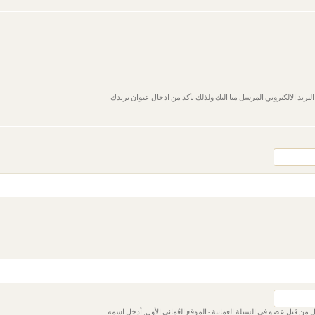
لبريد الالكتروني المرسل منا اليك ولذلك تأكد من ادخال عنوان بريدك
 من قبل عضو في السبلة العمانية - الموقع العُماني الأول, أدخل اسمه