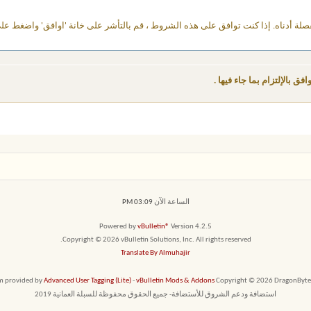
ة أدناه. إذا كنت توافق على هذه الشروط ، قم بالتأشر على خانة 'اوافق' واضغط على زر
اولتهم منع جميع المشاركات المخالفة، فإنه ليس بوسعهم استعراض جميع المشاركات. وجم
ق بالإلتزام بما جاء فيها .
ديد ، أو مخالفة للدين وقوانين المنتدى وحرمة الناس.
تعديل أو نقل أو إغلاق أي موضوع لأي سبب من الأسباب المخالفة.
وتذكر قول الله تعالى ((ما يلفظ من قول إلا لديه رقيب عتيد))
الساعة الآن
03:09 PM
Powered by
vBulletin®
Version 4.2.5
Copyright © 2026 vBulletin Solutions, Inc. All rights reserved.
Translate By Almuhajir
em provided by
Advanced User Tagging (Lite)
-
vBulletin Mods & Addons
Copyright © 2026 DragonByte T
استضافة ودعم الشروق للأستضافة- جميع الحقوق محفوظة للسبلة العمانية 2019