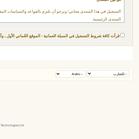
التسجيل في هذا المنتدى مجاني! ونرجو أن تلتزم بالقواعد والسياسات المفصل
المنتدى الرئيسية.
إن مشرفي وإداريي السبلة العمانية - الموقع العُماني الأول بالرغم من مح
قرأت كافة شروط التسجيل في السبلة العمانية - الموقع العُماني الأول ، وأواف
العمانية - الموقع العُماني الأول أي مسؤولية عن مضامين المشاركات
بالموافقة على هذه الشروط ، فإنك تتعهد بأنك لن ترسل أي رسائل بذيئة ، ته
إن مالكي السبلة العمانية - الموقع العُماني الأول لديهم الحق في حذف أو 
echnologies Ltd.