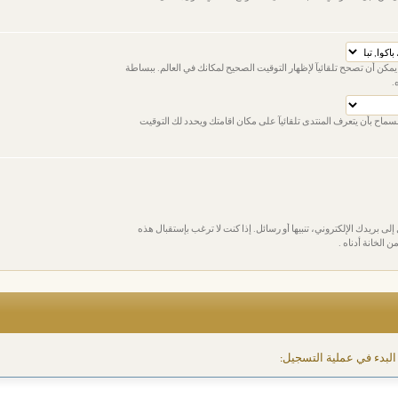
يمكن أن تصحح تلقائيآ لإظهار التوقيت الصحيح لمكانك في العالم. ببساطة
.
 للسماح بأن يتعرف المنتدى تلقائيآ على مكان اقامتك ويحدد لك التوقيت
لى بريدك الإلكتروني، تنبيها أو رسائل. إذا كنت لا ترغب بإستقبال هذه
ن الخانة أدناه .
البدء في عملية التسجيل: