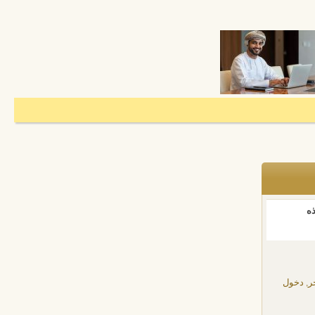
ذه
ر, دخول