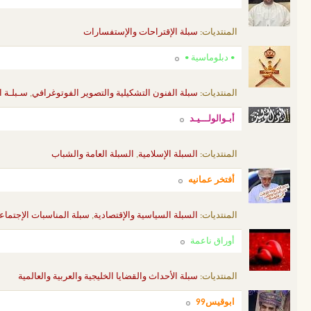
المنتديات:
سبلة الإقتراحات والإستفسارات
• دبلوماسية •
المنتديات:
سبلة الفنون التشكيلية والتصوير الفوتوغرافي
,
سـبلـة ا
أبـوالولـــيـد
المنتديات:
السبلة الإسلامية
,
السبلة العامة والشباب
أفتخر عمانيه
المنتديات:
السبلة السياسية والإقتصادية
,
سبلة المناسبات الإجتماع
أوراق ناعمة
المنتديات:
سبلة الأحداث والقضايا الخليجية والعربية والعالمية
ابوقيس99