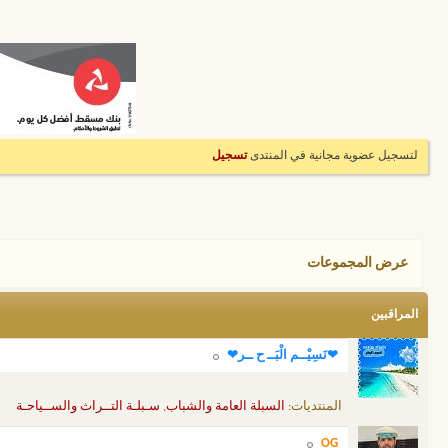
لتسجيل عضوية مجانية في المنتدى
تسجيل
عرض المجموعات
المراقبين
❤نَسِيْــم الْبَــ ح ــر❤
المنتديات:
السبلة العامة والشباب
,
سـبلـة التــراث والســياحـة
OG