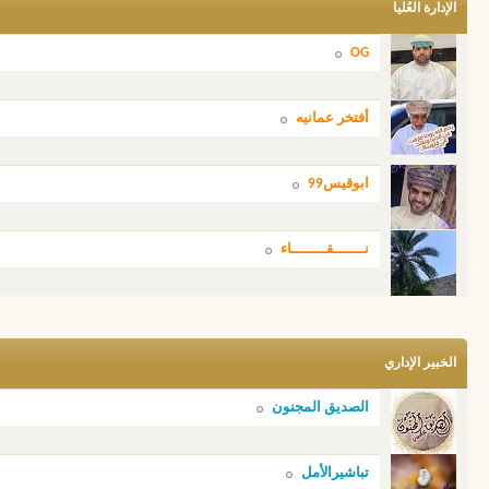
الإدارة العُليا
OG
أفتخر عمانيه
ابوقيس99
نـــــــقــــــــاء
الخبير الإداري
الصديق المجنون
تباشيرالأمل