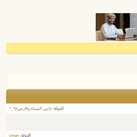
الدولة
ღبين السماء والارضღ^_^
الدولة
Oman