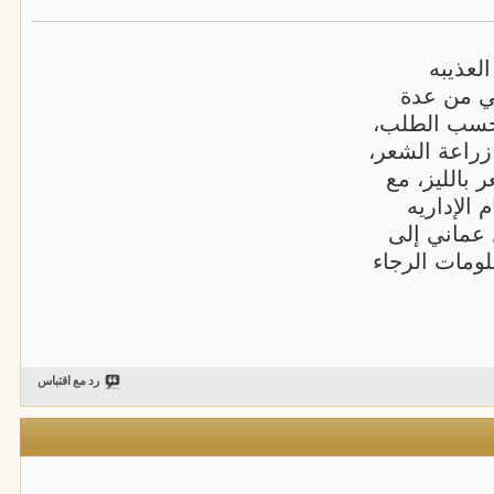
عذيبه
بي من عدة
حسب الطلب،
راعة الشعر،
 بالليز، مع
الإداريه
 بين 20 ألف ريال عماني إلى
لومات الرجاء
رد مع اقتباس