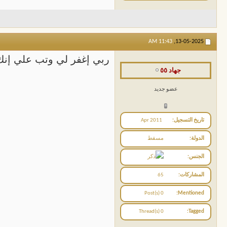
11:43 AM
13-05-2025,
ربي إغفر لي وتب علي إنك 
جهاد ٥٥
عضو جديد
تاريخ التسجيل
Apr 2011
الدولة
مسقط
الجنس
المشاركات
65
0 Post(s)
Mentioned
0 Thread(s)
Tagged