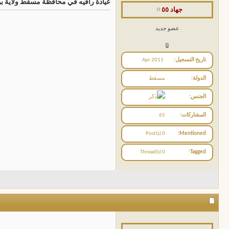
عيادة راقيه في محافظة مسقط ولاية بوشر منطقة الع
جهاد ٥٥
عضو جديد
تاريخ التسجيل
Apr 2011
الدولة
مسقط
الجنس
المشاركات
65
0 Post(s)
Mentioned
0 Thread(s)
Tagged