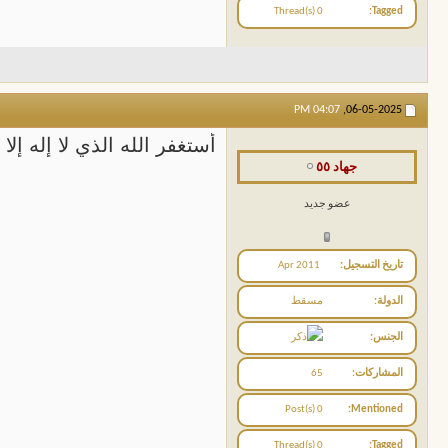
0 Thread(s)
Tagged
04:07 PM
06-05-2025,
أستغفر الله الذي لا إله إلا
جهاد ٥٥
عضو جديد
تاريخ التسجيل
Apr 2011
الدولة
مسقط
الجنس
المشاركات
65
0 Post(s)
Mentioned
0 Thread(s)
Tagged