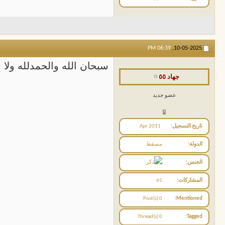
06:39 PM
10-05-2025,
سبحان الله والحمدلله ولا إل
جهاد ٥٥
عضو جديد
تاريخ التسجيل
Apr 2011
الدولة
مسقط
الجنس
المشاركات
65
0 Post(s)
Mentioned
0 Thread(s)
Tagged