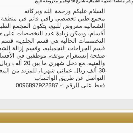
ذيبه الشماليه شارع 18 نوفمبر معروضه للبيع
السلام عليكم ورحمة الله وبركاته
مجمع طبي تخصصي راقي قائم في منطقة ال
الشماليه معروض للبيع، يتكون المجمع الط
أقسام، ويمكن زيادة عدد التخصصات على 
التخصصات الحاليه هي قسم الجلديه، قسم ز
قسم الجراحات التجميليه، وقسم إزالة الشعر
صفحة إنستغرام موثقه، موظفين في الأقسام 
والفنيه، مع دخل شهري ما
30 ألف ريال عماني شهريا، للمزيد من المع
التواصل عن طريق الواتساب
فقط على الرقم :- 0096897922387