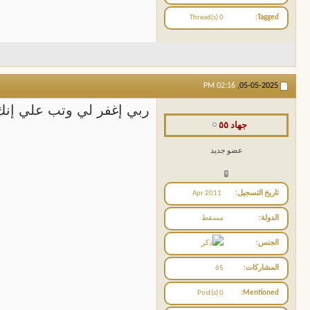
0 Thread(s)
Tagged
02:16 PM
05-05-2025,
ربي إغفر لي وتب علي إنك 
جهاد ٥٥
عضو جديد
تاريخ التسجيل
Apr 2011
الدولة
مسقط
الجنس
المشاركات
65
0 Post(s)
Mentioned