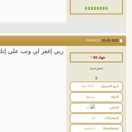
02:13 PM
05-05-2025,
ربي إغفر لي وتب علي إنك 
جهاد ٥٥
عضو جديد
تاريخ التسجيل
Apr 2011
الدولة
مسقط
الجنس
المشاركات
65
0 Post(s)
Mentioned