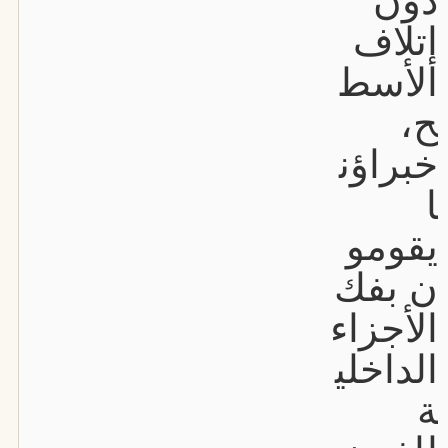
دون
إتلاف
الأسط
ح،
خبراؤن
ا
يقومو
ن بفك
الأجزاء
الداخلي
ة