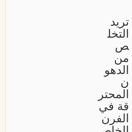
تريد
التخل
ص
من
الدهو
ن
المحتر
قة في
الفرن
الخاص