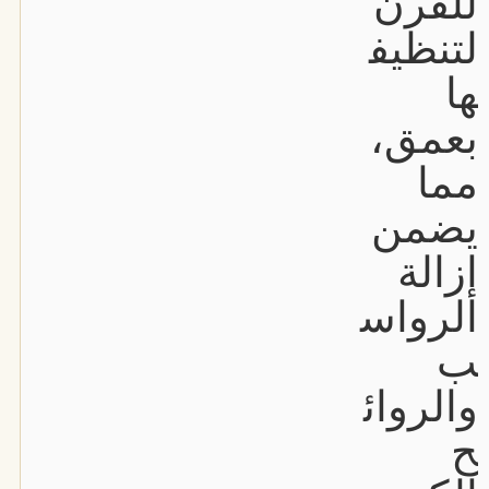
للفرن
لتنظيف
ها
بعمق،
مما
يضمن
إزالة
الرواس
ب
والروائ
ح