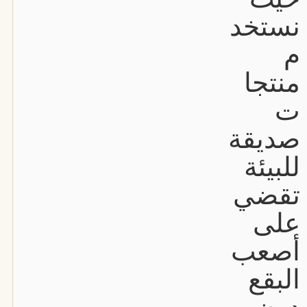
نستخد
م
منتجا
ت
صديقة
للبيئة
تقضي
على
أصعب
البقع