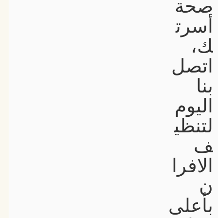
صحة
أسرت
ك،
اتصل
بنا
اليوم
لتنظي
ف
الافرا
ن
بأعلى