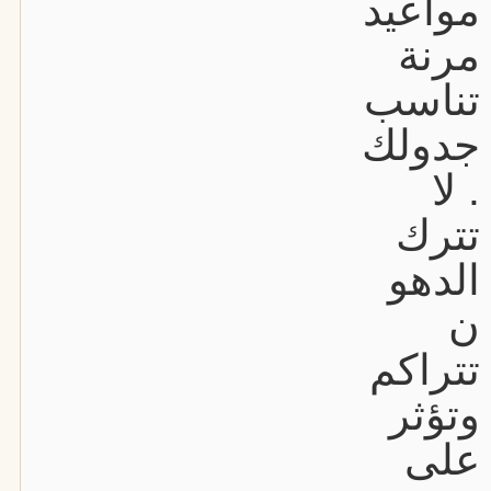
مواعيد
مرنة
تناسب
جدولك
. لا
تترك
الدهو
ن
تتراكم
وتؤثر
على