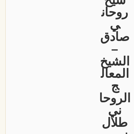
روحان
ي
صادق
–
الشيخ
المعال
ج
الروحا
ني
طلال