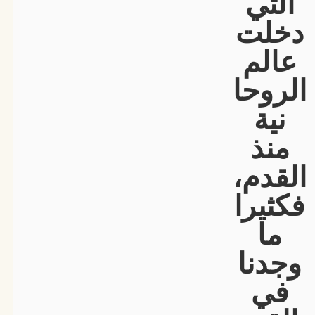
التي
دخلت
عالم
الروحا
نية
منذ
القدم،
فكثيرا
ما
وجدنا
في