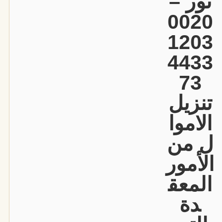
نور –
0020
1203
4433
73
تنزيل
الاموا
ل من
الأمور
المعق
دة