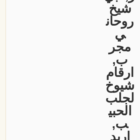
شيخ
روحان
ي
مجر
ب,
ارقام
شيوخ
لجلب
الحبي
ب,
اريد