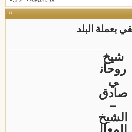
أدوات الموضوع
عرض
#1
ي بعملة البلد
شيخ
روحان
ي
صادق
–
الشيخ
المعال