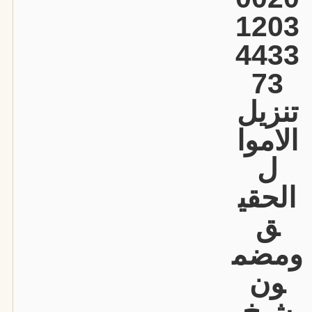
1203
4433
73
تنزيل
الاموا
ل
الحقي
ق
ومضم
ون
شيخ