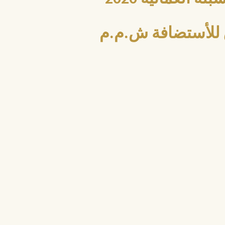
للأستضافة ش.م.م