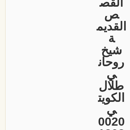
القص
ص
القديم
ة
شيخ
روحان
ي
طلال
الكويت
ي
0020