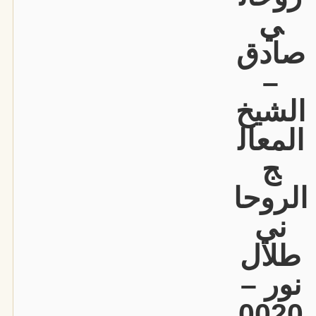
ي
صادق
–
الشيخ
المعال
ج
الروحا
ني
طلال
نور –
0020