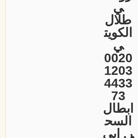
ي
طلال
الكويت
ي
0020
1203
4433
73
ابطال
السح
ر, ابي