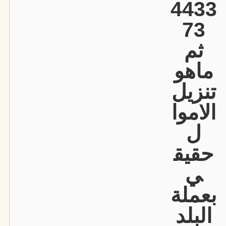
4433
73
ثم
ماهو
تنزيل
الاموا
ل
حقيق
ي
بعملة
البلد