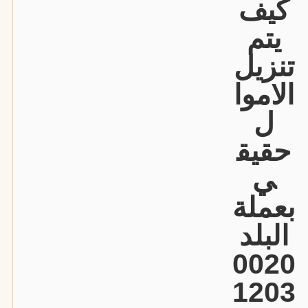
كيف
يتم
تنزيل
الاموا
ل
حقيق
ي
بعملة
البلد
0020
1203