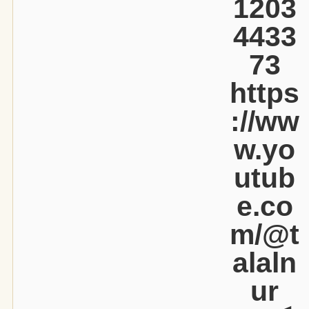
1203
4433
73
https
://ww
w.yo
utub
e.co
m/@t
alaln
ur