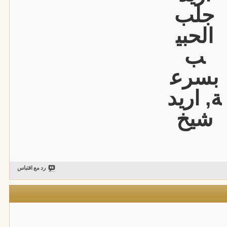
جلب
الحبي
ب
بسرع
ة, اريد
شيخ
رد مع اقتباس