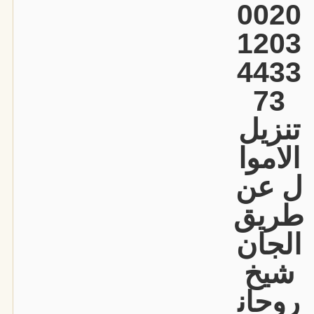
0020
1203
4433
73
تنزيل
الاموا
ل عن
طريق
الجان
شيخ
روحان