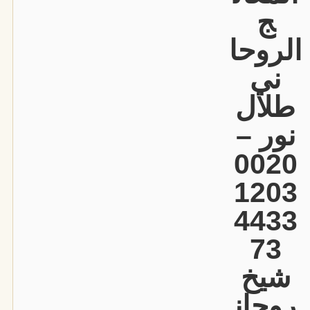
ج
الروحا
ني
طلال
نور –
0020
1203
4433
73
شيخ
روحان