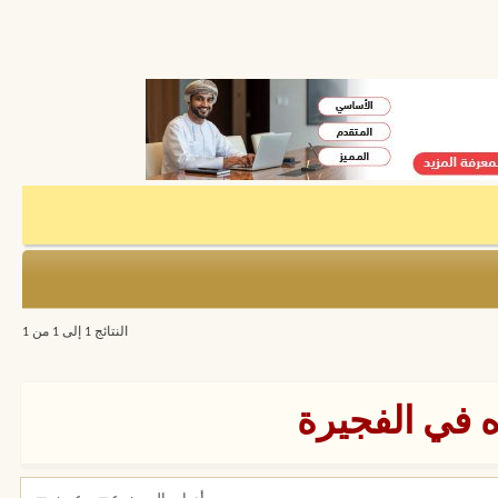
النتائج 1 إلى 1 من 1
 في الفجيرة