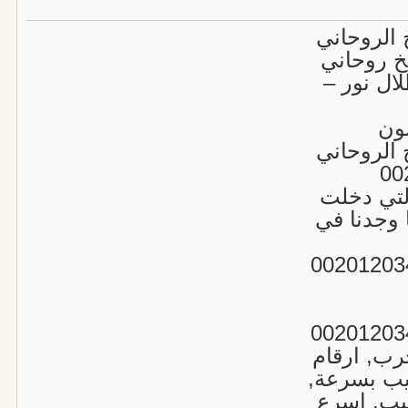
 الروحاني
 00201203443373 شيخ روحاني
ال نور –
ون
 الروحاني
التي دخلت
ا وجدنا في
رب, ارقام
يب بسرعة,
يب, اسرع