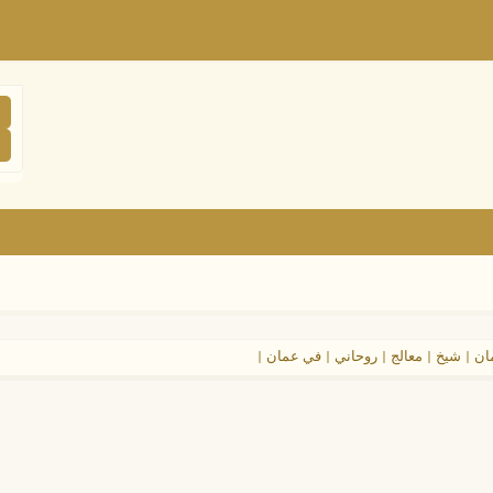
ن | شيخ | معالج | روحاني | في عمان |