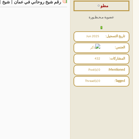
رقم شيخ روحاني في عمان | شيخ | 
مطو
عضوية مـحـظـورة
تاريخ التسجيل
Jun 2025
الجنس
المشاركات
432
0 Post(s)
Mentioned
0 Thread(s)
Tagged