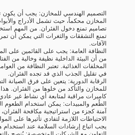
التصميم الهندسي للمخازن: يجب أن يكون 
المخازن محكماً، حيث تشمل الأدراج والأبوا
تصاميم تمنع دخول الفئران. من المهم استخدا
تمنع التشققات والثغرات التي يمكن أن تمر
الآفات.
النظافة العامة: يجب على القائمين على المخ
من أن البيئة الداخلية نظيفة وخالية من الفتا
المخلفات الغذائية. تعتبر النظافة من العوام
في تقليل الجذب الذي قد تجده الفئران.
الرقابة الدورية: يتعين على فرق الصيانة ال
للمخازن والتأكد من خلوها من الفئران. هذ
كاميرات مراقبة لمتابعة أي نشاط غير عادي
الطُعم والمبيدات: يمكن استخدام الطعوم 
آمنة كجزء من استراتيجية مكافحة الفئران، ض
الاحتياطات اللازمة لتفادي تأثيرها على المواد
يجب اتباع إرشادات السلامة عند استخدام هذ
التعاون مع الشركات المتخصصة: يُنصح بالتع