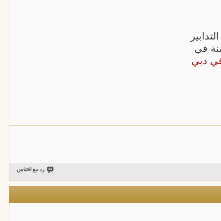
لتدابير
نة في
ي دبي
رد مع اقتباس