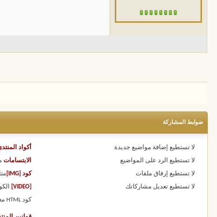
ضوابط المشاركة
لا تستطيع
إضافة مواضيع جديدة
أكواد المنتد
لا تستطيع
الرد على المواضيع
الابتسامات
م
لا تستطيع
إرفاق ملفات
كود [IMG]
متا
لا تستطيع
تعديل مشاركاتك
[VIDEO]
الكو
كود HTML
مع
قوانين المنت