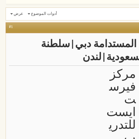
أدوات الموضوع
عرض
#1
ة المستدامة دبي|سلطنة
لسعودية|لندن
مركز
فيرس
ت
ايست
للتدري
ب