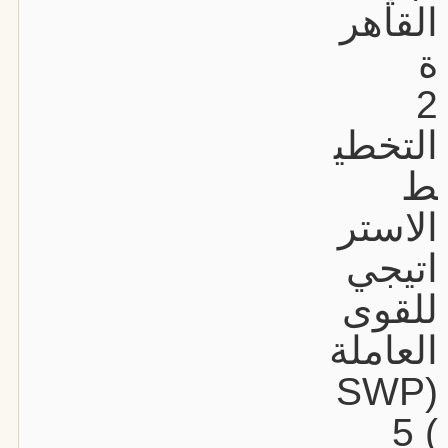
القاهر
ة
2
التخطي
ط
الاستر
اتيجي
للقوى
العاملة
(SWP
) 5