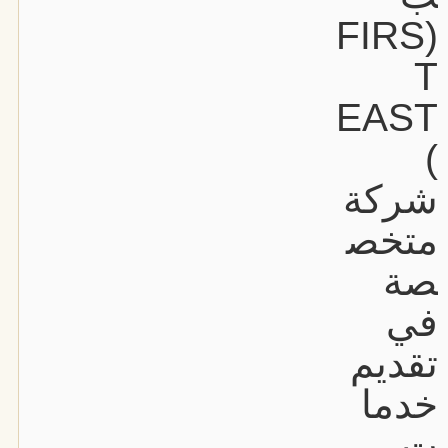
(FIRS
T
EAST
)
شركة
متخص
صة
في
تقديم
خدما
ت