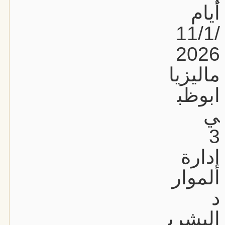
أيام
11/1/
2026
ماليزيا
ابوظب
ي
3
إدارة
الموار
د
البشري