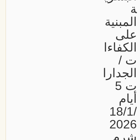
ة
المبنية
على
الكفاءا
ت /
الجدارا
ت 5
أيام
18/1/
2026
شرم