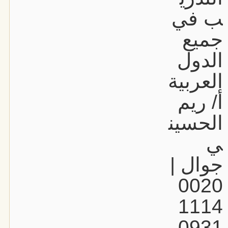
ب في
جميع
الدول
العربية
أ/ ريم
الحسين
ي
جوال |
0020
1114
0931