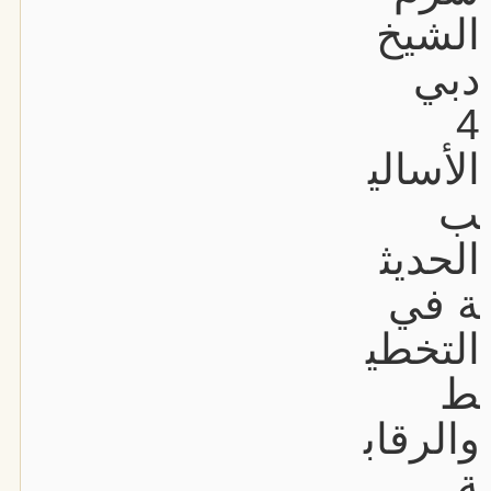
الشيخ
دبي
4
الأسالي
ب
الحديث
ة في
التخطي
ط
والرقاب
ة