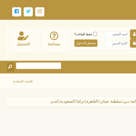
حفظ البيانات؟
مساعدة
التسجيل
البحث المتقدم
دامة دبي|سلطنة عمان|القاهرة|تركيا|السعودية|لندن