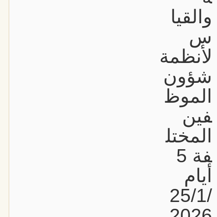
والقيا
س
لأنظمة
شؤون
الموظ
فين
المختل
فة 5
أيام
25/1/
2026