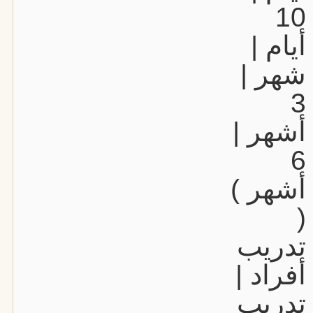
10
أيام |
شهر |
3
أشهر |
6
أشهر )
(
تدريب
أفراد |
تدريب