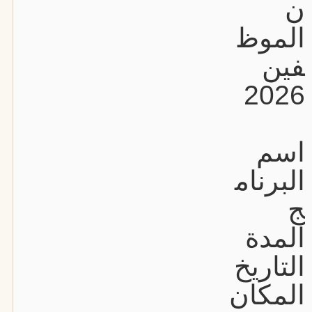
ن
الموظ
فين
2026
اسم
البرنام
ج
المدة
التاريخ
المكان