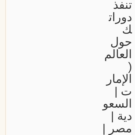
تنفذ
دورات
ك
حول
العالم
(
الإمار
ت |
السعو
دية |
مصر |