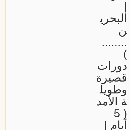
|
البحري
ن
........
)
دورات
قصيرة
وطويل
ة الأمد
( 5
أيام |