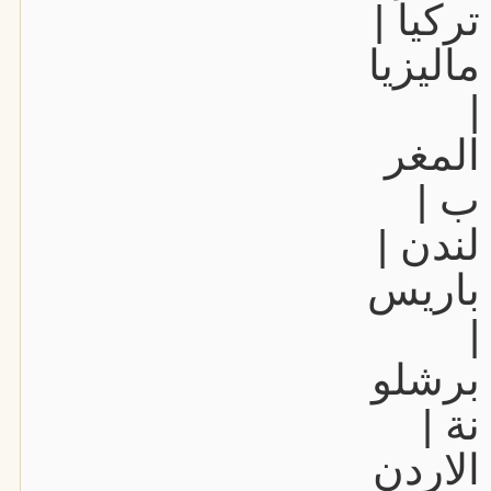
تركيا |
ماليزيا
|
المغر
ب |
لندن |
باريس
|
برشلو
نة |
الاردن