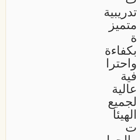
تدريبية
متميز
ة
بكفاءة
واحترا
فية
عالية
لجميع
الهيئا
ت