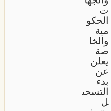
والجها
ت
الحكو
مية
والخا
صة
يعلن
عن
بدء
التسجي
ل