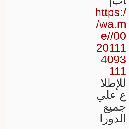
اب|
https:/
/wa.m
e//00
20111
4093
111
للإطلا
ع علي
جميع
الدورا