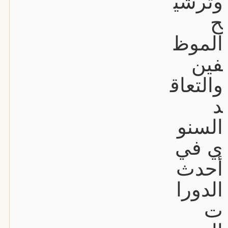
وترشي
ح
الموظ
فين
والتعاق
د
السنو
ي في
أحدث
الدورا
ت