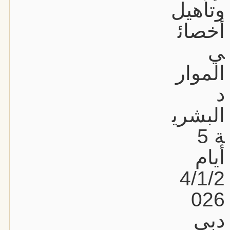
وتأهيل
أخصائ
ي
الموار
د
البشري
ة 5
أيام
4/1/2
026
دبي