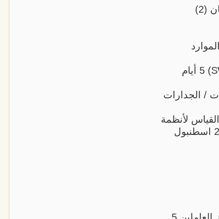
لموارد
2 التخطيط الاستراتيجي للقوى العاملة (SWP) 5 أيام
ات / الجدارات
القياس لأنظمة
شؤون الموظفين المختلفة 5 أيام 25/1/2026 اسطنبول
5 تطوير أنظمة الموارد البشرية ونظم تحفيز العاملين 5