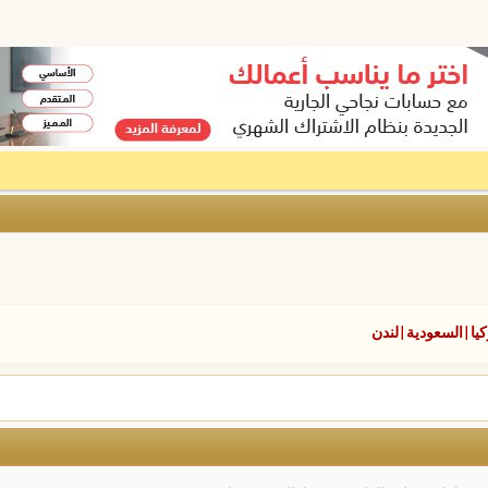
كيا|السعودية|لندن