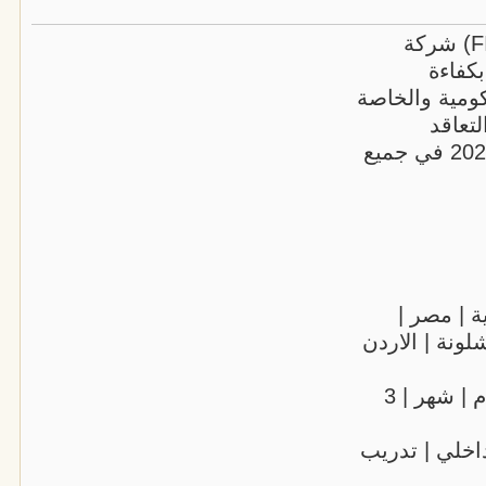
مركز فيرست ايست للتدريب (FIRST EAST) شركة
كفاءة
كومية والخاصة
تعاقد
السنوي في أحدث الدورات التدريبية لعام 2026 في جميع
ة | مصر |
شلونة | الاردن
دورات قصيرة وطويلة الأمد ( 5 أيام | 10 أيام | شهر | 3
اخلي | تدريب