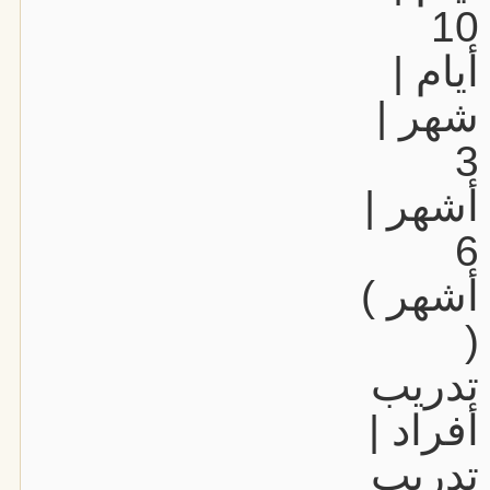
10
أيام |
شهر |
3
أشهر |
6
أشهر )
(
تدريب
أفراد |
تدريب