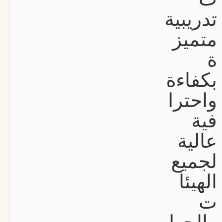
تدريبية
متميز
ة
بكفاءة
واحترا
فية
عالية
لجميع
الهيئا
ت