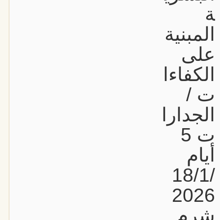
ة
المبنية
على
الكفاءا
ت /
الجدارا
ت 5
أيام
18/1/
2026
شرم