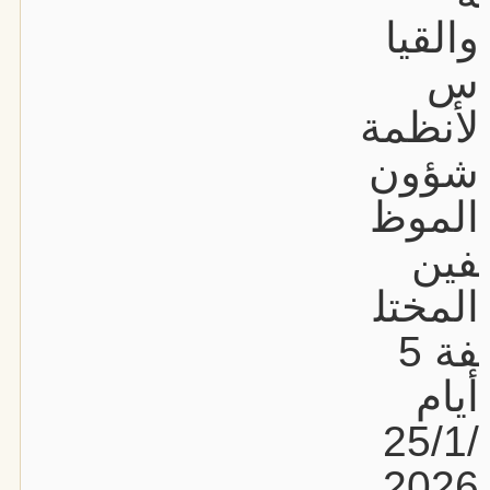
والقيا
س
لأنظمة
شؤون
الموظ
فين
المختل
فة 5
أيام
25/1/
2026