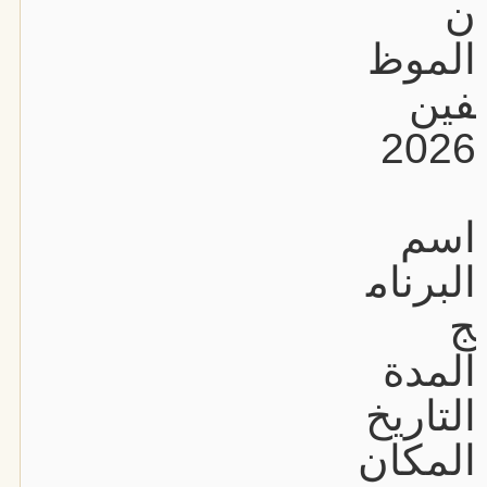
ن
الموظ
فين
2026
اسم
البرنام
ج
المدة
التاريخ
المكان