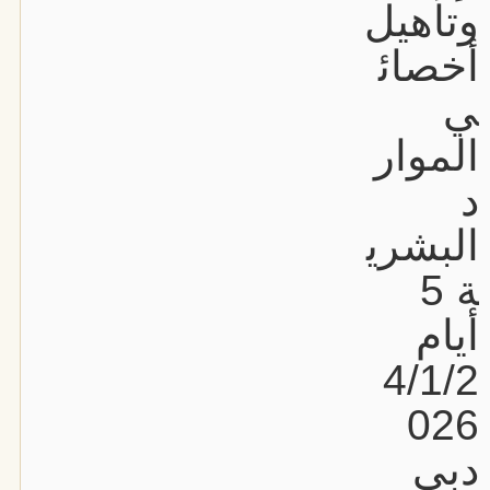
وتأهيل
أخصائ
ي
الموار
د
البشري
ة 5
أيام
4/1/2
026
دبي