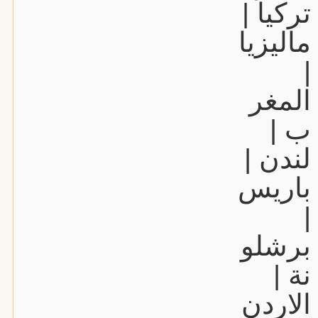
تركيا |
ماليزيا
|
المغر
ب |
لندن |
باريس
|
برشلو
نة |
الاردن