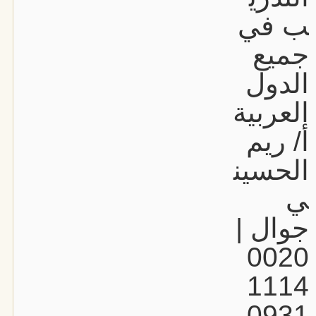
ب في
جميع
الدول
العربية
أ/ ريم
الحسين
ي
جوال |
0020
1114
0931