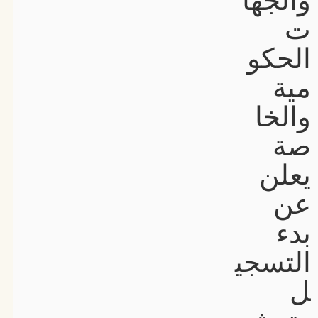
والجها
ت
الحكو
مية
والخا
صة
يعلن
عن
بدء
التسجي
ل