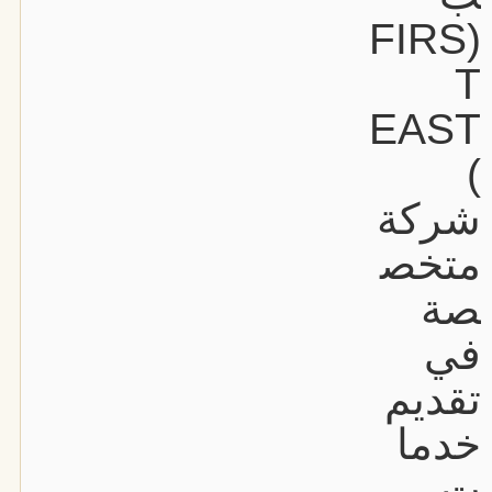
(FIRS
T
EAST
)
شركة
متخص
صة
في
تقديم
خدما
ت