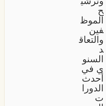
وترشي
ح
الموظ
فين
والتعاق
د
السنو
ي في
أحدث
الدورا
ت