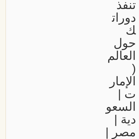
تنفذ
دورات
ك
حول
العالم
(
الإمار
ت |
السعو
دية |
مصر |