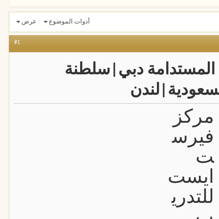
أدوات الموضوع
عرض
#1
ة المستدامة دبي|سلطنة
لسعودية|لندن
مركز
فيرس
ت
ايست
للتدري
ب