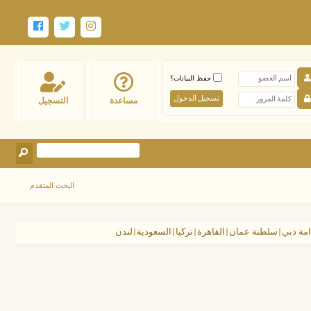
حفظ البيانات؟
مساعدة
التسجيل
البحث المتقدم
دامة دبي|سلطنة عمان|القاهرة|تركيا|السعودية|لندن