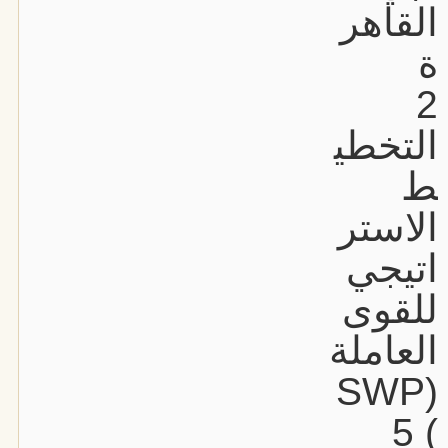
القاهر
ة
2
التخطي
ط
الاستر
اتيجي
للقوى
العاملة
(SWP
) 5