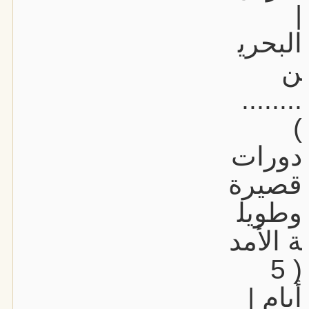
|
البحري
ن
........
)
دورات
قصيرة
وطويل
ة الأمد
( 5
أيام |