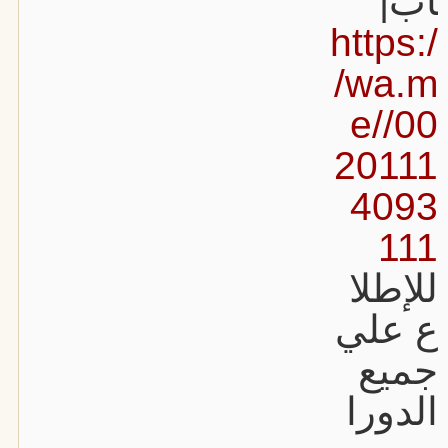
اب|
https:/
/wa.m
e//00
20111
4093
111
للإطلا
ع علي
جميع
الدورا