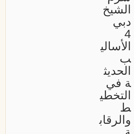
الشيخ
دبي
4
الأسالي
ب
الحديث
ة في
التخطي
ط
والرقاب
ة