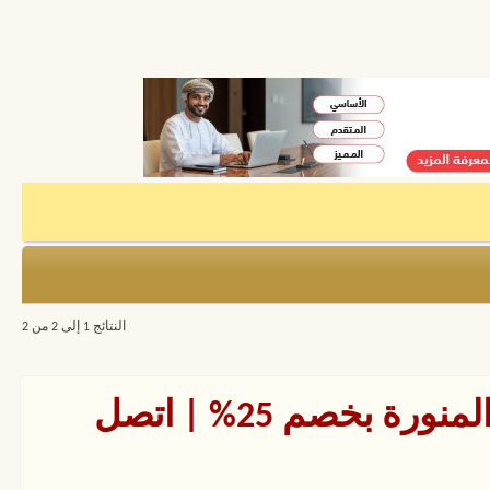
النتائج 1 إلى 2 من 2
معلم سباك ممتاز بالمدينة المنورة بخصم 25% | اتصل