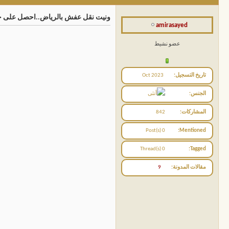
ونيت نقل عفش بالرياض..احصل على خصم 20%على أول عملية نقل عفش بواني
amirasayed
عضو نشيط
تاريخ التسجيل
Oct 2023
الجنس
المشاركات
842
0 Post(s)
Mentioned
0 Thread(s)
Tagged
مقالات المدونة
9