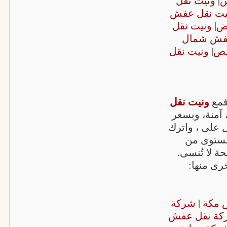
ش
|
ونيت نقل
يت نقل عفش
ض
|
ونيت نقل
عفش شمال
يص
|
ونيت نقل
ونيت نقل
فمع
منة، وبسعر
 على ، واترك
مستوى من
حة لا تُنسى.
ى منها:
 مكة
|
شركة
كة نقل عفش