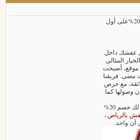
ونيت نقل عفش بالرياض..احصل على خصم 20%على أول
ل عفشك داخل
خيار المثالي
 موقع، أصبحت
 مضى. فريقنا
ئقة، مع حرص
ن وصولها كما
ولأننا نريد أن نمنحك أفضل بداية معنا، نقدم لك خصم 20%
فش بالرياض
،
 آن واحد.