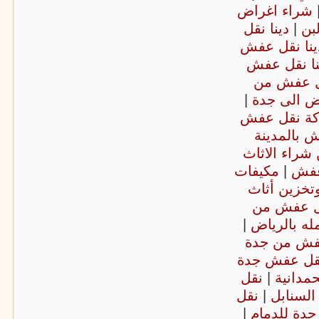
شراء اغراض
بن
|
دينا نقل
ينا نقل عفش
نا نقل عفش
 عفش من
ض الى جدة
|
ة نقل عفش
 بالمدينة
شراء الاثاث
عفش
|
مكيفات
تخزين أثاث
ل عفش من
ه بالرياض
|
فش من جدة
قل عفش جدة
مدانية
|
نقل
لسنابل
|
نقل
دة للدمام
|