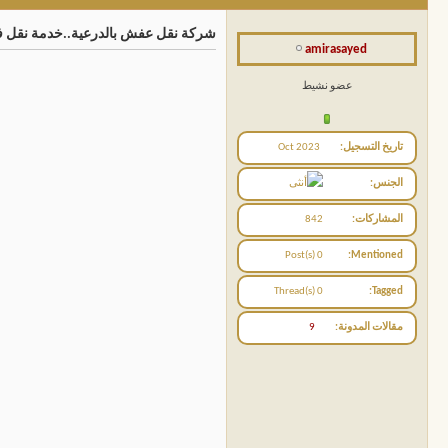
شركة نقل عفش بالدرعية..خدمة نقل فورية بضمان الجودة100%وخصم00
amirasayed
عضو نشيط
تاريخ التسجيل
Oct 2023
الجنس
المشاركات
842
0 Post(s)
Mentioned
0 Thread(s)
Tagged
مقالات المدونة
9